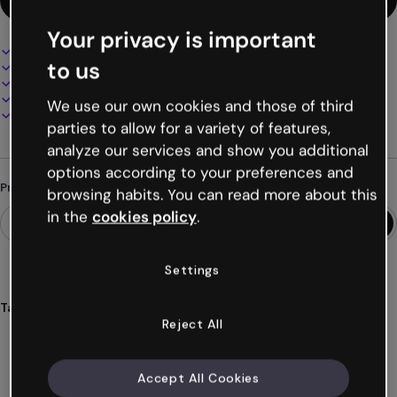
Your privacy is important
Design interativo e animado
to us
100% personalizável
Adicione áudio, vídeo e multimídia
Apresente, compartilhe ou publique online
We use our own cookies and those of third
Baixe em PDF, MP4 e outros formatos
parties to allow for a variety of features,
analyze our services and show you additional
options according to your preferences and
Procurando algo diferente?
browsing habits. You can read more about this
in the
cookies policy
.
Settings
Tags
Reject All
infografias
horizontais
faculdades
universidade
faculdade
Ver mais (23)
Accept All Cookies