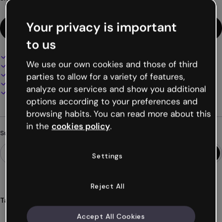
Your privacy is important
Diese Vorlage verwenden
to us
Interaktives und animiertes Design
We use our own cookies and those of third
100% anpassbar
Audio, Video und Multimedia hinzufügen
parties to allow for a variety of features,
Online präsentieren, teilen oder veröffentlichen
analyze our services and show you additional
Als PDF, MP4 und andere Formate herunterladen
options according to your preferences and
browsing habits. You can read more about this
in the
cookies policy
.
Suchst du etwas anderes?
Settings
Reject All
Tags
infografien
horizontal
fakultäten
universitäten
Accept All Cookies