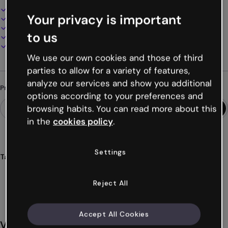
Design interativo e animado
Your privacy is important
100% personalizável
Adicione áudio, vídeo e multimídia
to us
Apresente, compartilhe ou publique online
Baixe em PDF, MP4 e outros formatos
We use our own cookies and those of third
parties to allow for a variety of features,
analyze our services and show you additional
Procurando algo diferente?
options according to your preferences and
browsing habits. You can read more about this
in the
cookies policy
.
Settings
Tags
infográficos
diagramas
gráficos
planejamento
planificação
Ver mais (22)
Reject All
Accept All Cookies
Você também pode gostar