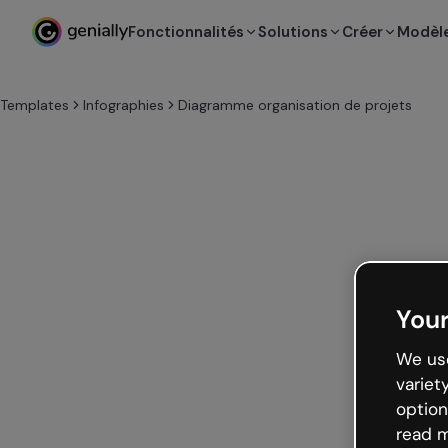
Fonctionnalités
Solutions
Créer
Modèl
Templates
Infographies
Diagramme organisation de projets
Your
We use
variet
option
read m