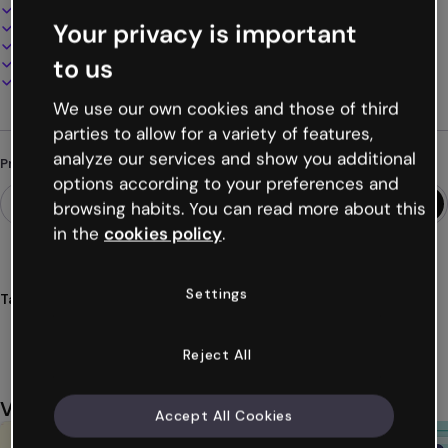
Design interativo e animado
Your privacy is important
100% personalizável
Adicione áudio, vídeo e multimídia
to us
Apresente, compartilhe ou publique online
Baixe em PDF, MP4 e outros formatos
We use our own cookies and those of third
parties to allow for a variety of features,
analyze our services and show you additional
Procurando algo diferente?
options according to your preferences and
browsing habits. You can read more about this
in the
cookies policy
.
Settings
Tags
jogos
emparelhar
unir
bruxaria
magia
Ver mais (58)
Reject All
Você também pode gostar
Accept All Cookies