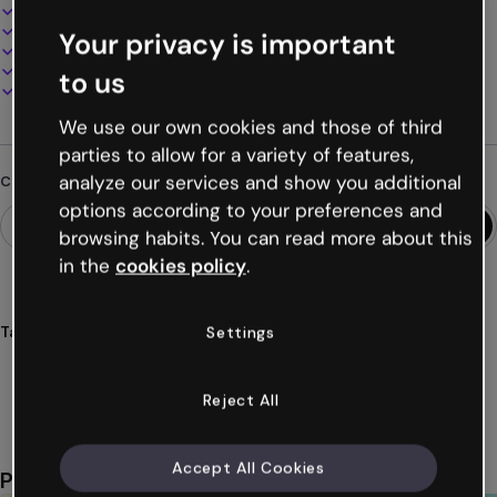
Design interattivo e animato
100% personalizzabile
Your privacy is important
Aggiungi audio, video e multimedia
Presenta, condividi o pubblica online
to us
Scarica in PDF, MP4 e altri formati
We use our own cookies and those of third
parties to allow for a variety of features,
analyze our services and show you additional
Cerchi qualcosa di diverso?
options according to your preferences and
browsing habits. You can read more about this
in the
cookies policy
.
Tags
Settings
giochi
abbinare
unire
magia
halloween
Mostra altro (60)
Reject All
Accept All Cookies
Potrebbe piacerti anche