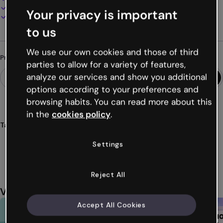
Apresente, compartilhe ou publique online
Your privacy is important
Baixe em PDF, MP4 e outros formatos
to us
We use our own cookies and those of third
Procurando algo diferente?
parties to allow for a variety of features,
analyze our services and show you additional
options according to your preferences and
browsing habits. You can read more about this
in the
cookies policy
.
Tags
jogos
interativos
atividades
código
segredo
Settings
Ver mais (25)
Reject All
Você também pode gostar
Accept All Cookies