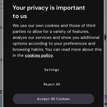
Online präsentieren, teilen oder veröffentlichen
Your privacy is important
Als PDF, MP4 und andere Formate herunterladen
to us
We use our own cookies and those of third
Suchst du etwas anderes?
parties to allow for a variety of features,
analyze our services and show you additional
options according to your preferences and
browsing habits. You can read more about this
in the
cookies policy
.
Tags
spiele
interaktiv
aktivitäten
code
geheimnis
Settings
Mehr anzeigen (25)
Reject All
Das könnte dir auch gefallen
Accept All Cookies