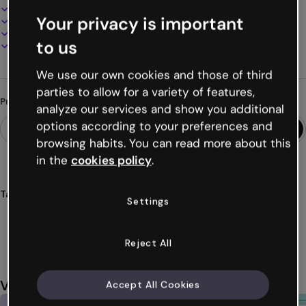
100% personalizável
Your privacy is important
Adicione áudio, vídeo e multimídia
Apresente, compartilhe ou publique online
to us
Baixe em PDF, MP4 e outros formatos
We use our own cookies and those of third
parties to allow for a variety of features,
Procurando algo diferente?
analyze our services and show you additional
options according to your preferences and
browsing habits. You can read more about this
in the
cookies policy
.
Tags
Settings
apresentações
digital
projetos
elementos
editáveis
Ver mais (21)
Reject All
Você também pode gostar
Accept All Cookies