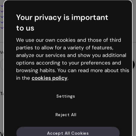
Design interactif et animé
100% personnalisable
Your privacy is important
Ajoutez audio, vidéo et multimédia
Présentez, partagez ou publiez en ligne
to us
Téléchargez en PDF, MP4 et autres formats
We use our own cookies and those of third
parties to allow for a variety of features,
Vous cherchez autre chose ?
analyze our services and show you additional
options according to your preferences and
browsing habits. You can read more about this
in the
cookies policy
.
Tags
Settings
présentations
numériques
projets
éléments
modifiables
Voir plus (24)
Reject All
Vous aimerez aussi
Accept All Cookies