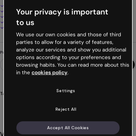
Design interativo e animado
Your privacy is important
100% personalizável
Adicione áudio, vídeo e multimídia
to us
Apresente, compartilhe ou publique online
Baixe em PDF, MP4 e outros formatos
We use our own cookies and those of third
parties to allow for a variety of features,
analyze our services and show you additional
Procurando algo diferente?
options according to your preferences and
browsing habits. You can read more about this
in the
cookies policy
.
Settings
Tags
apresentações
startups
unicórnios
inovação
disrupção
Ver mais (28)
Reject All
Accept All Cookies
Você também pode gostar