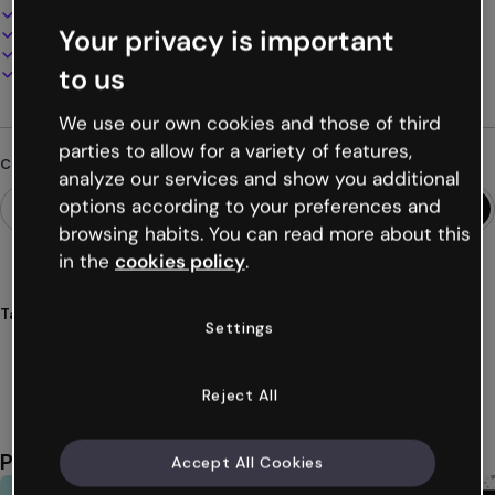
100% personalizzabile
Your privacy is important
Aggiungi audio, video e multimedia
Presenta, condividi o pubblica online
to us
Scarica in PDF, MP4 e altri formati
We use our own cookies and those of third
parties to allow for a variety of features,
Cerchi qualcosa di diverso?
analyze our services and show you additional
options according to your preferences and
browsing habits. You can read more about this
in the
cookies policy
.
Tags
Settings
presentazioni
startup
inicorni
innovazione
tecnologia
Mostra altro (26)
Reject All
Potrebbe piacerti anche
Accept All Cookies