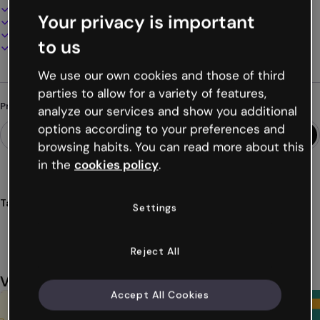
100% personalizável
Your privacy is important
Adicione áudio, vídeo e multimídia
Apresente, compartilhe ou publique online
to us
Baixe em PDF, MP4 e outros formatos
We use our own cookies and those of third
parties to allow for a variety of features,
Procurando algo diferente?
analyze our services and show you additional
options according to your preferences and
browsing habits. You can read more about this
in the
cookies policy
.
Tags
Settings
agenda
volta
aulas
móvel
escolar
Ver mais (36)
Reject All
Você também pode gostar
Accept All Cookies