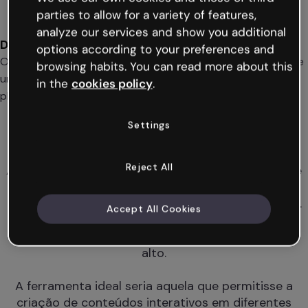
parties to allow for a variety of features,
analyze our services and show you additional
Desenvolvimento sustentável
options according to your preferences and
O foco de sua estratégia empresarial é a sustentabilidade, e
browsing habits. You can read more about this
um de seus princípios é contribuir para o progresso do
in the
cookies policy
.
planeta.
O desafio
Settings
Gerar um impacto real por
meio da comunicação
Reject All
A Holcim precisava criar conteúdos diferenciados e
muito criativos para gerar impacto com sua
comunicação por meio de mensagens memoráveis.
Accept All Cookies
Outras ferramentas limitavam a possibilidade de
criação e exigiam um nível de conhecimento muito
alto.
A ferramenta ideal seria aquela que permitisse a
criação de conteúdos interativos em diferentes