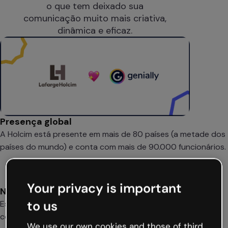
o que tem deixado sua
comunicação muito mais criativa,
dinâmica e eficaz.
Presença global
A Holcim está presente em mais de 80 países (a metade dos
países do mundo) e conta com mais de 90.000 funcionários.
Your privacy is important
No pódium
to us
Está posicionada no top 3 de empresas do setor da
construção em 80% de seus mercados.
We use our own cookies and those of third