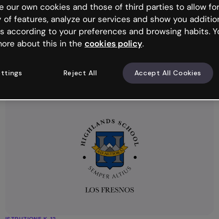
ISTRUZIONE
 our own cookies and those of third parties to allow for
Come il gruppo bbw ha raddoppiato la
y of features, analyze our services and show you additio
produzione di contenuti formativi con
s according to your preferences and browsing habits. Y
Genially
ore about this in the
cookies policy
.
Il gruppo bbw ha trasformato il proprio approccio alla
produzione di contenuti formativi digitali, raddoppiando la
ttings
Reject All
Accept All Cookies
produzione e riducendo del 50% i tempi con Genially.
ISTRUZIONE K-12