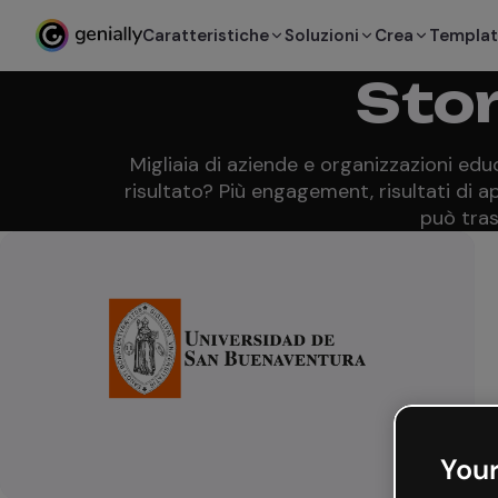
Caratteristiche
Soluzioni
Crea
Templa
Stor
Migliaia di aziende e organizzazioni educ
risultato? Più engagement, risultati di 
può tras
Your