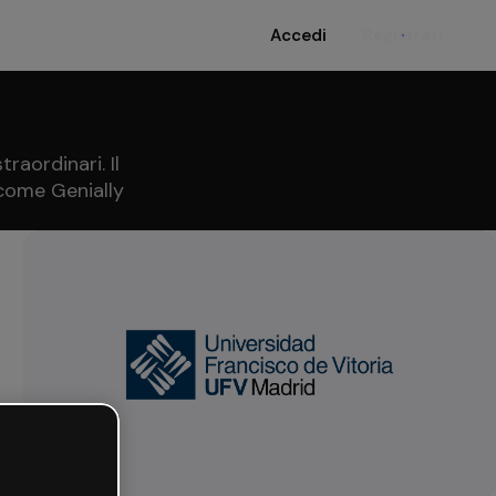
Accedi
Registrati
raordinari. Il
 come Genially