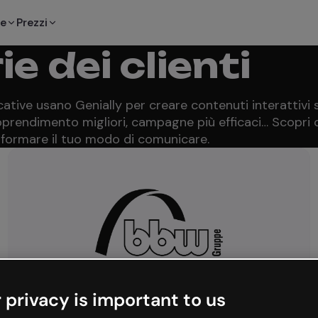
te
Prezzi
ie dei clienti
ative usano Genially per creare contenuti interattivi st
apprendimento migliori, campagne più efficaci… Scopri
formare il tuo modo di comunicare.
 privacy is important to us