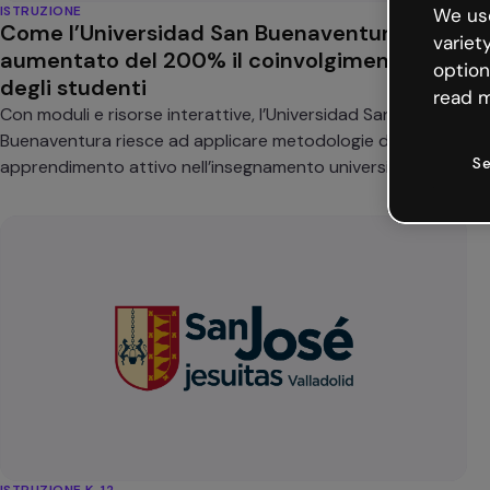
ISTRUZIONE
We use
Come l’Universidad San Buenaventura ha
variet
aumentato del 200% il coinvolgimento
option
degli studenti
read m
Con moduli e risorse interattive, l’Universidad San
Buenaventura riesce ad applicare metodologie di
Se
apprendimento attivo nell’insegnamento universitario
senza perdere rigore accademico.
ISTRUZIONE K-12