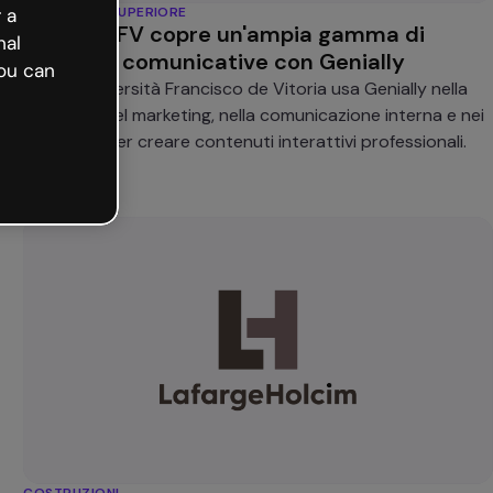
ISTRUZIONE SUPERIORE
 a
Come l'UFV copre un'ampia gamma di
nal
esigenze comunicative con Genially
ou can
Come l'Università Francisco de Vitoria usa Genially nella
didattica, nel marketing, nella comunicazione interna e nei
congressi per creare contenuti interattivi professionali.
COSTRUZIONI