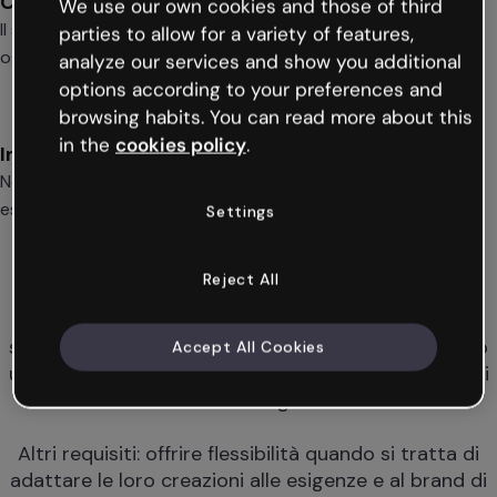
Contenuti innovativi
We use our own cookies and those of third
Il suo team di design crea centinaia di contenuti interattivi
parties to allow for a variety of features,
ogni mese da incorporare ai loro articoli editoriali.
analyze our services and show you additional
options according to your preferences and
browsing habits. You can read more about this
in the
cookies policy
.
In espansione
Noddus è presente in Spagna, Italia e Messico e ha piani di
espansione a breve termine.
Settings
La sfida
Uscire dallo standard
Reject All
Per differenziarsi e migliorare il tasso di interazione
del pubblico, Noddus aveva bisogno di uscire dallo
standard testo-immagine-video. Stavano cercando
Accept All Cookies
una piattaforma con cui creare contenuti interattivi
in modo agile.
Altri requisiti: offrire flessibilità quando si tratta di
adattare le loro creazioni alle esigenze e al brand di