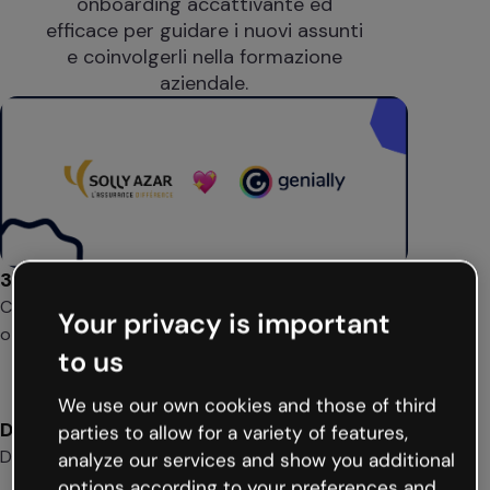
onboarding accattivante ed
efficace per guidare i nuovi assunti
e coinvolgerli nella formazione
aziendale.
300.000 clienti
Con esigenze molto diverse, si affidano a Solly Azar per
Your privacy is important
ottenere protezione
to us
We use our own cookies and those of third
Dal 1977
parties to allow for a variety of features,
Da oltre 40 anni offre assicurazioni di ogni tipo
analyze our services and show you additional
options according to your preferences and