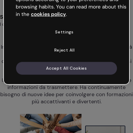
browsing habits. You can read more about this
in the
cookies policy
.
Servizio eccezionale
I clienti valutano il servizio di Solly Azar con 9.2/10
La sfida
Settings
Differenziarsi e coinvolgere
In un team grande come quello di Solly Azar, l'attività
Reject All
è costante. È essenziale avere un onboarding
divertente per guidare i nuovi assunti e differenziarsi
dalla concorrenza.
Accept All Cookies
Un'altra sfida: il team di formazione interno ha molte
informazioni da trasmettere. Ha continuamente
bisogno di nuove idee per coinvolgere con formazioni
più accattivanti e divertenti.