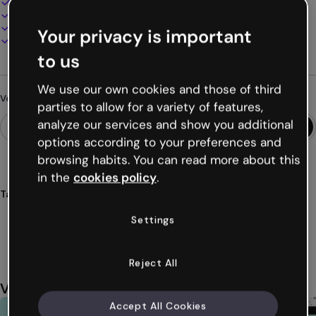
100% personnalisable
Ajoutez audio, vidéo et multimédia
Présentez, partagez ou publiez en ligne
Your privacy is important
Téléchargez en PDF, MP4 et autres formats
to us
We use our own cookies and those of third
Vous cherchez autre chose ?
parties to allow for a variety of features,
analyze our services and show you additional
options according to your preferences and
browsing habits. You can read more about this
in the
cookies policy
.
Tags
rapports
entreprises
3d
informations
visuel
Settings
Voir plus (34)
Reject All
Vous aimerez aussi
Accept All Cookies