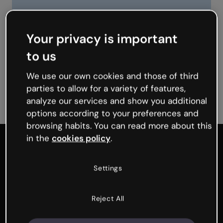
Your privacy is important
to us
We use our own cookies and those of third
Tous les formats
Pertinence
parties to allow for a variety of features,
analyze our services and show you additional
options according to your preferences and
browsing habits. You can read more about this
in the
cookies policy
.
Genialy home page
Settings
Produit
Reject All
Toutes les fonctionnalités