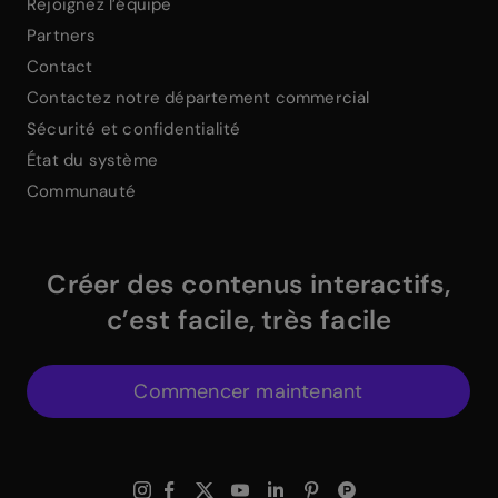
Rejoignez l’équipe
Partners
Contact
Contactez notre département commercial
Sécurité et confidentialité
État du système
Communauté
Créer des contenus interactifs,
c’est facile, très facile
Commencer maintenant
$
Instagram Link
$
Facebook Link
$
X Link
$
Youtube Link
$
Linkedin Link
$
Pinterest Link
$
ProductHuntWhite