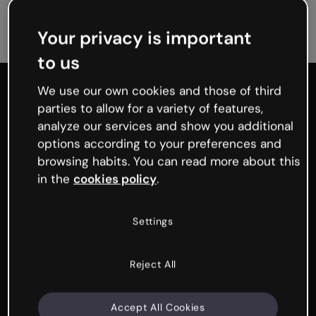
Your privacy is important
to us
We use our own cookies and those of third
Genialy home page
parties to allow for a variety of features,
analyze our services and show you additional
options according to your preferences and
browsing habits. You can read more about this
Produit
in the
cookies policy
.
Toutes les fonctionnalités
Contenu interactif
Settings
Générateur de questions et de quiz
Présentez et jouez en direct
Reject All
Gamification
Fonctionnalités d’IA
Accept All Cookies
Kit de marque