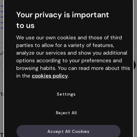
Diseño interactivo y animado
100% personalizable
Your privacy is important
Añade audio, vídeo y multimedia
Presenta, comparte o publica online
to us
Descarga en PDF, MP4 y otros formatos
We use our own cookies and those of third
parties to allow for a variety of features,
analyze our services and show you additional
¿Buscas algo diferente?
options according to your preferences and
browsing habits. You can read more about this
in the
cookies policy
.
Settings
Tags
juegos
clásicos
educación
educativos
tableros
Ver más (30)
Reject All
Accept All Cookies
También te puede gustar