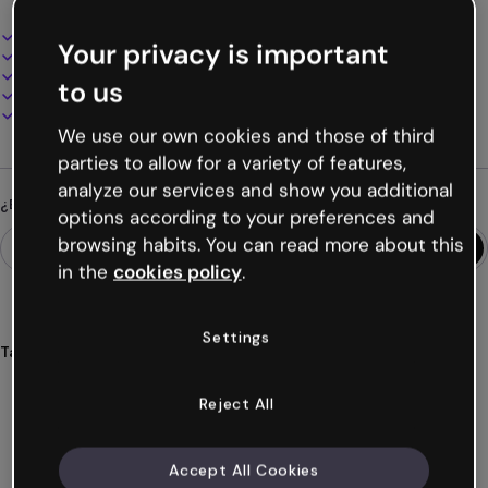
Diseño interactivo y animado
Your privacy is important
100% personalizable
Añade audio, vídeo y multimedia
to us
Presenta, comparte o publica online
Descarga en PDF, MP4 y otros formatos
We use our own cookies and those of third
parties to allow for a variety of features,
analyze our services and show you additional
¿Buscas algo diferente?
options according to your preferences and
browsing habits. You can read more about this
in the
cookies policy
.
Settings
Tags
quizzes
viajes
submarinos
profundidades
oceánicas
Ver más (28)
Reject All
Accept All Cookies