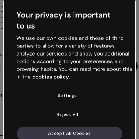
Diseño interactivo y animado
100% personalizable
Your privacy is important
Añade audio, vídeo y multimedia
Presenta, comparte o publica online
to us
Descarga en PDF, MP4 y otros formatos
We use our own cookies and those of third
parties to allow for a variety of features,
analyze our services and show you additional
¿Buscas algo diferente?
options according to your preferences and
browsing habits. You can read more about this
in the
cookies policy
.
Settings
Tags
presentaciones
juneteenth
historia
significado
inclusiva
Ver más (24)
Reject All
Accept All Cookies
También te puede gustar