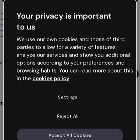
Diseño interactivo y animado
Your privacy is important
100% personalizable
Añade audio, vídeo y multimedia
to us
Presenta, comparte o publica online
Descarga en PDF, MP4 y otros formatos
We use our own cookies and those of third
parties to allow for a variety of features,
analyze our services and show you additional
¿Buscas algo diferente?
options according to your preferences and
browsing habits. You can read more about this
in the
cookies policy
.
Settings
Tags
presentaciones
dinosaurios
educativo
infantil
Reject All
interactivo
Ver más (43)
Accept All Cookies