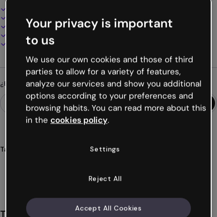
Diseño interactivo y animado
100% personalizable
Your privacy is important
Añade audio, vídeo y multimedia
Presenta, comparte o publica online
to us
Descarga en PDF, MP4 y otros formatos
We use our own cookies and those of third
parties to allow for a variety of features,
analyze our services and show you additional
¿Buscas algo diferente?
options according to your preferences and
browsing habits. You can read more about this
in the
cookies policy
.
Settings
Tags
presentaciones
circos
vintage
educativo
alumnado
Ver más (37)
Reject All
Accept All Cookies
También te puede gustar