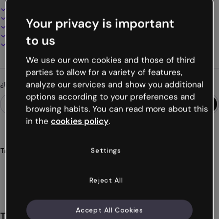
Diseño interactivo y animado
100% personalizable
Your privacy is important
Añade audio, vídeo y multimedia
Presenta, comparte o publica online
to us
Descarga en PDF, MP4 y otros formatos
We use our own cookies and those of third
parties to allow for a variety of features,
analyze our services and show you additional
¿Buscas algo diferente?
options according to your preferences and
browsing habits. You can read more about this
in the
cookies policy
.
Settings
Tags
módulo
didáctico
degradado
interactivo
educativo
Ver más (46)
Reject All
Accept All Cookies
También te puede gustar