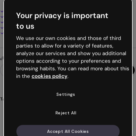
Diseño interactivo y animado
Your privacy is important
100% personalizable
Añade audio, vídeo y multimedia
to us
Presenta, comparte o publica online
Descarga en PDF, MP4 y otros formatos
We use our own cookies and those of third
parties to allow for a variety of features,
analyze our services and show you additional
¿Buscas algo diferente?
options according to your preferences and
browsing habits. You can read more about this
in the
cookies policy
.
Settings
Tags
multicaminos
escenarios
bifurcación
toma
Reject All
decisiones
Ver más (28)
Accept All Cookies