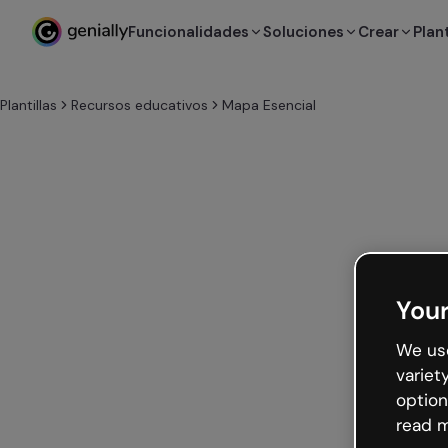
Funcionalidades
Soluciones
Crear
Plant
Plantillas
Recursos educativos
Mapa Esencial
Your
We use
variet
option
read m