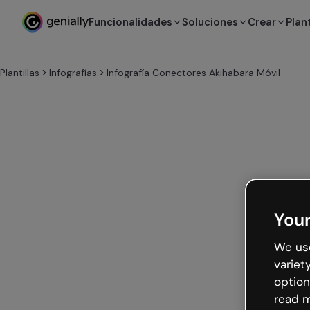
Funcionalidades
Soluciones
Crear
Plant
Plantillas
Infografías
Infografía Conectores Akihabara Móvil
Your
We use
variet
option
read m