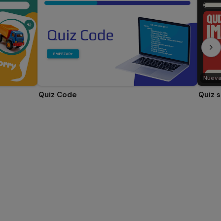
Nuev
Quiz Code
Quiz 