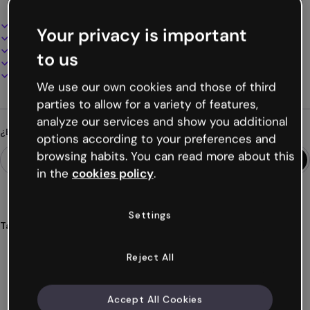
Diseño interactivo y animado
Your privacy is important
100% personalizable
Añade audio, vídeo y multimedia
to us
Presenta, comparte o publica online
Descarga en PDF, MP4 y otros formatos
We use our own cookies and those of third
parties to allow for a variety of features,
analyze our services and show you additional
¿Buscas algo diferente?
options according to your preferences and
browsing habits. You can read more about this
in the
cookies policy
.
Settings
Tags
imágenes
interactivas
cuadradas
gratis
atención
Reject All
Ver más (20)
Accept All Cookies