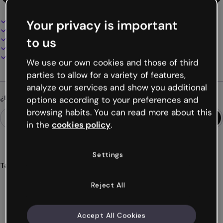
Diseño interactivo y animado
Your privacy is important
100% personalizable
Añade audio, vídeo y multimedia
to us
Presenta, comparte o publica online
Descarga en PDF, MP4 y otros formatos
We use our own cookies and those of third
parties to allow for a variety of features,
analyze our services and show you additional
¿Buscas algo diferente?
options according to your preferences and
browsing habits. You can read more about this
in the
cookies policy
.
Settings
Tags
guía
microsite
lugares
imprescindibles
viajes
Reject All
Ver más (43)
Accept All Cookies