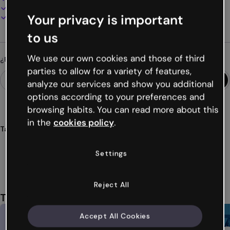
Presenta, comparte o publica online
Your privacy is important
Descarga en PDF, MP4 y otros formatos
to us
We use our own cookies and those of third
¿Buscas algo diferente?
parties to allow for a variety of features,
analyze our services and show you additional
options according to your preferences and
browsing habits. You can read more about this
in the
cookies policy
.
Tags
imágenes
interactivos
interactivas
interactividad
animados
Ver más (19)
Settings
Reject All
También te puede gustar
Accept All Cookies