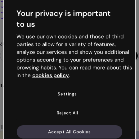
100% personalizable
Añade audio, vídeo y multimedia
Your privacy is important
Presenta, comparte o publica online
Descarga en PDF, MP4 y otros formatos
to us
We use our own cookies and those of third
¿Buscas algo diferente?
parties to allow for a variety of features,
analyze our services and show you additional
options according to your preferences and
browsing habits. You can read more about this
in the
cookies policy
.
Tags
flipcards
imágenes
tarjetas
fotografías
ilustraciones
Settings
Ver más (25)
Reject All
También te puede gustar
Accept All Cookies