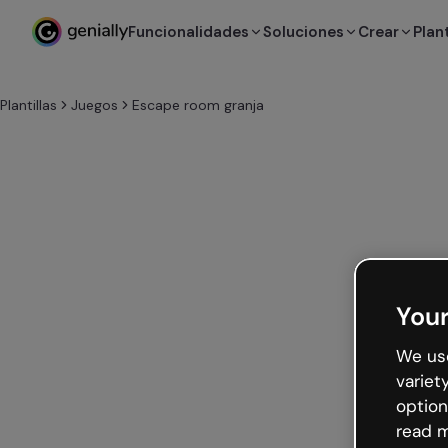
Funcionalidades
Soluciones
Crear
Plant
Plantillas
Juegos
Escape room granja
Your
We use
variet
option
read m