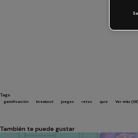
Se
Tags
gamificación
breakout
juegos
retos
quiz
Ver más (28
También te puede gustar