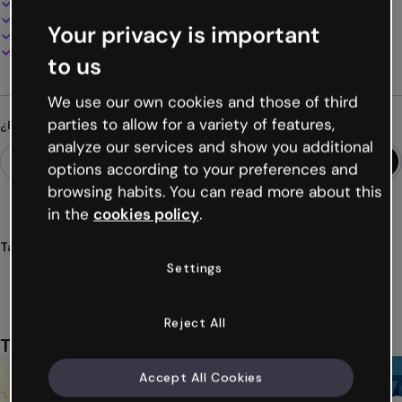
100% personalizable
Añade audio, vídeo y multimedia
Your privacy is important
Presenta, comparte o publica online
Descarga en PDF, MP4 y otros formatos
to us
We use our own cookies and those of third
parties to allow for a variety of features,
¿Buscas algo diferente?
analyze our services and show you additional
options according to your preferences and
browsing habits. You can read more about this
in the
cookies policy
.
Tags
cómics
anime
manga
dibujos
arte
Ver más (43)
Settings
Reject All
También te puede gustar
Accept All Cookies