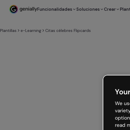
Funcionalidades
Soluciones
Crear
Plant
Plantillas
e-Learning
Citas célebres Flipcards
Your
We use
variet
option
read m