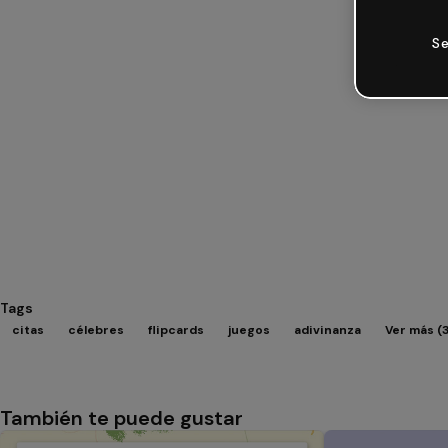
Se
Tags
citas
célebres
flipcards
juegos
adivinanza
Ver más (
También te puede gustar