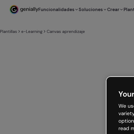
Funcionalidades
Soluciones
Crear
Plant
Plantillas
e-Learning
Canvas aprendizaje
Your
We use
variet
option
read m