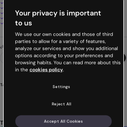
Diseño interactivo y animado
100% personalizable
Your privacy is important
Añade audio, vídeo y multimedia
Presenta, comparte o publica online
to us
Descarga en PDF, MP4 y otros formatos
We use our own cookies and those of third
parties to allow for a variety of features,
¿Buscas algo diferente?
analyze our services and show you additional
options according to your preferences and
browsing habits. You can read more about this
in the
cookies policy
.
Tags
Settings
gamificacion
breakout
escape
game
historia
Ver más (29)
Reject All
Accept All Cookies
También te puede gustar