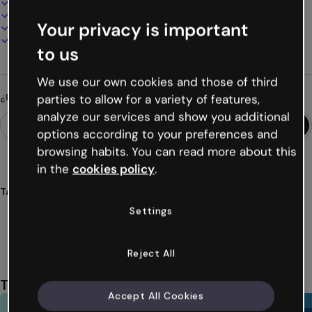
100% personalizable
Añade audio, vídeo y multimedia
Your privacy is important
Presenta, comparte o publica online
Descarga en PDF, MP4 y otros formatos
to us
We use our own cookies and those of third
¿Buscas algo diferente?
parties to allow for a variety of features,
analyze our services and show you additional
options according to your preferences and
browsing habits. You can read more about this
in the
cookies policy
.
Tags
análisis
dafo
estrategias
planificación
empresas
Settings
Ver más (42)
Reject All
También te puede gustar
Accept All Cookies