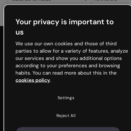
Your privacy is important to
us
Genialy home page
We use our own cookies and those of third
parties to allow for a variety of features, analyze
our services and show you additional options
according to your preferences and browsing
Producto
habits. You can read more about this in the
Todas las funciones
cookies policy
.
Contenido interactivo
Quizzes y preguntas
Settings
Presenta y juega en directo
Gamificaciones
Reject All
Funciones con IA
Kit de marca