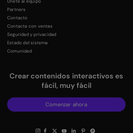
Únete al equipo
Partners
Contacto
Contacta con ventas
Seguridad y privacidad
Estado del sistema
Comunidad
Crear contenidos interactivos es
fácil, muy fácil
Comenzar ahora
$
Instagram Link
$
Facebook Link
$
X Link
$
Youtube Link
$
Linkedin Link
$
Pinterest Link
$
ProductHuntWhite