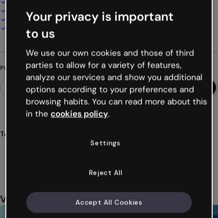
100% personalizável
Adicione áudio, vídeo e multimídia
Your privacy is important
Apresente, compartilhe ou publique online
Baixe em PDF, MP4 e outros formatos
to us
We use our own cookies and those of third
parties to allow for a variety of features,
Procurando algo diferente?
analyze our services and show you additional
options according to your preferences and
browsing habits. You can read more about this
in the
cookies policy
.
Tags
Settings
vídeo
tutorial
móvel
corporativo
redes
Ver mais (20)
Reject All
Você também pode gostar
Accept All Cookies