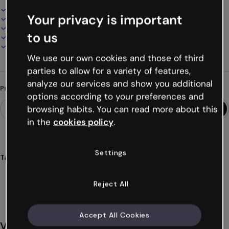
Design interativo e animado
Your privacy is important
100% personalizável
Adicione áudio, vídeo e multimídia
to us
Apresente, compartilhe ou publique online
Baixe em PDF, MP4 e outros formatos
We use our own cookies and those of third
parties to allow for a variety of features,
analyze our services and show you additional
Procurando algo diferente?
options according to your preferences and
browsing habits. You can read more about this
in the
cookies policy
.
Settings
Tags
vídeos
vídeo
slideshows
décadas
linhas
Ver mais (28)
Reject All
Accept All Cookies
Você também pode gostar