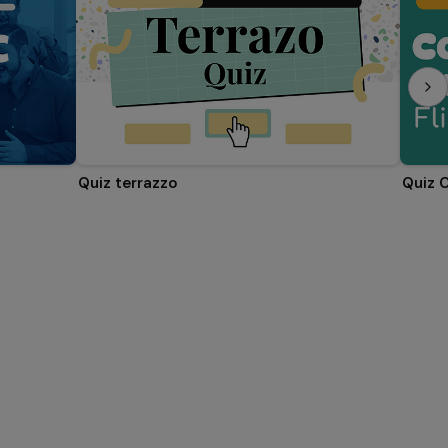
Quiz terrazzo
Quiz 