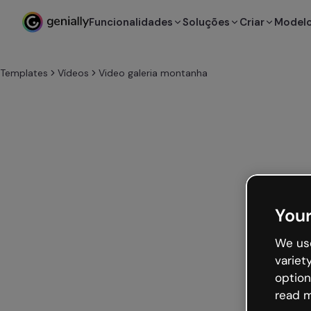
Funcionalidades
Soluções
Criar
Model
Templates
Vídeos
Video galeria montanha
Your
We use
variet
option
read m