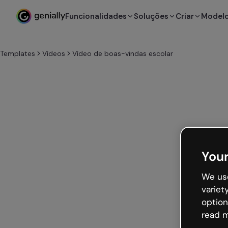
Funcionalidades
Soluções
Criar
Model
Templates
Vídeos
Vídeo de boas-vindas escolar
Your
We use
variet
option
read m