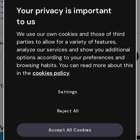
100% personalizável
Adicione áudio, vídeo e multimídia
Your privacy is important
Apresente, compartilhe ou publique online
Baixe em PDF, MP4 e outros formatos
to us
We use our own cookies and those of third
parties to allow for a variety of features,
Procurando algo diferente?
analyze our services and show you additional
options according to your preferences and
browsing habits. You can read more about this
in the
cookies policy
.
Tags
Settings
videopresentações
slideshow
vídeos
apresentações
círculos
Ver mais (28)
Reject All
Você também pode gostar
Accept All Cookies