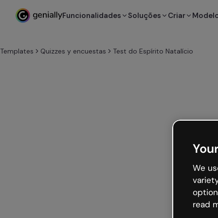
Funcionalidades
Soluções
Criar
Model
Templates
Quizzes y encuestas
Test do Espírito Natalício
Your
We use
variet
option
read m