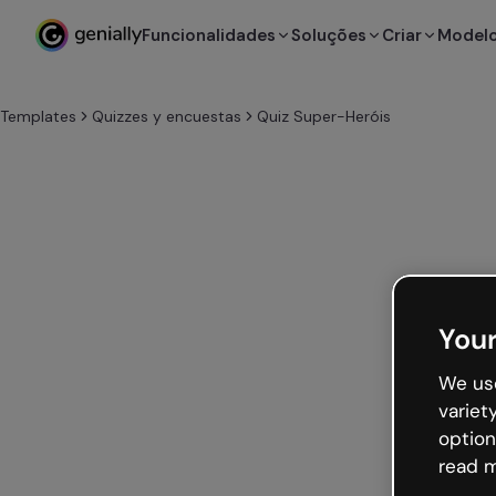
Funcionalidades
Soluções
Criar
Model
Templates
Quizzes y encuestas
Quiz Super-Heróis
Your
We use
variet
option
read m