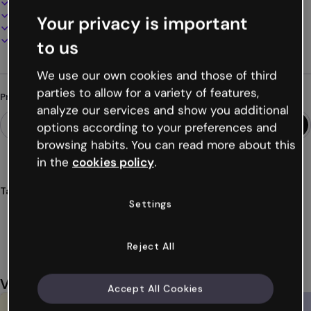
100% personalizável
Adicione áudio, vídeo e multimídia
Your privacy is important
Apresente, compartilhe ou publique online
Baixe em PDF, MP4 e outros formatos
to us
We use our own cookies and those of third
parties to allow for a variety of features,
Procurando algo diferente?
analyze our services and show you additional
options according to your preferences and
browsing habits. You can read more about this
in the
cookies policy
.
Tags
Settings
quiz
preguntas
smart
actividades
inteligente
Ver mais (17)
Reject All
Você também pode gostar
Accept All Cookies