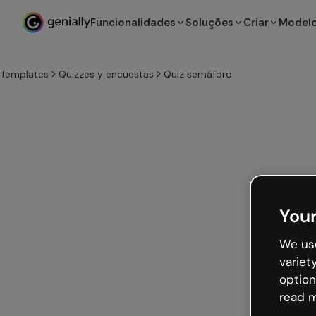
Funcionalidades
Soluções
Criar
Model
Templates
Quizzes y encuestas
Quiz semáforo
Your
We use
variet
option
read m