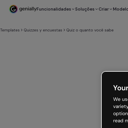
Funcionalidades
Soluções
Criar
Model
Templates
Quizzes y encuestas
Quiz o quanto você sabe
Your
We use
variet
option
read m